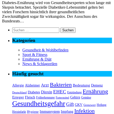
Diabetes-Ernährung wird von Gesundheitsexperten schon lange mit
Skepsis betrachtet. Spezielle Diabetiker-Lebensmittel gelten bei
vielen Forschern hinsichtlich ihrer gesundheitlichen
Zweckmäßigkeit sogar für wirkungslos. Der Ausschuss des
Bundesrats…
Suchen
nach:
Kategorien
Gesundheit & Wohlbefinden
Sport & Fitness
Ernährung & Diät
News & Schlagzeilen
Häufig gesucht
Bakterien
Arzt
Bedeutung
Alzheimer
Allergie
Demenz
Ernährung
EHEC
Dioxin
Diabetes
Entzündung
Deutschland
Erreger
Fleisch
Gehirn
Früherkennung
Gemüse
Futtermittel
Gesundheitsgefahr
Gift
GKV
Heilung
Grenzwert
Infektion
Immunsystem
Impfung
Hygiene
Herzinfarkt