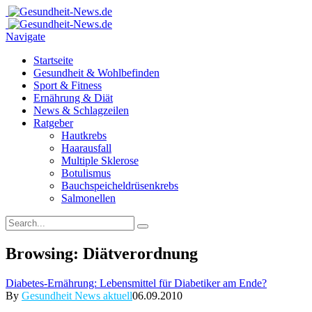
Navigate
Startseite
Gesundheit & Wohlbefinden
Sport & Fitness
Ernährung & Diät
News & Schlagzeilen
Ratgeber
Hautkrebs
Haarausfall
Multiple Sklerose
Botulismus
Bauchspeicheldrüsenkrebs
Salmonellen
Browsing:
Diätverordnung
Diabetes-Ernährung: Lebensmittel für Diabetiker am Ende?
By
Gesundheit News aktuell
06.09.2010