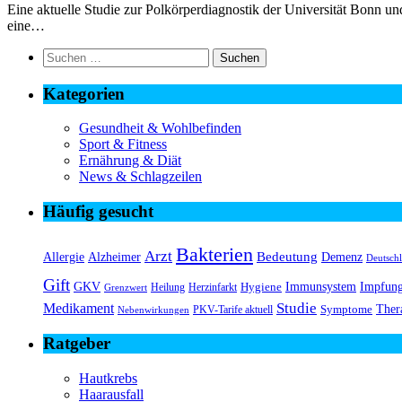
Eine aktuelle Studie zur Polkörperdiagnostik der Universität Bonn 
eine…
Suchen
nach:
Kategorien
Gesundheit & Wohlbefinden
Sport & Fitness
Ernährung & Diät
News & Schlagzeilen
Häufig gesucht
Bakterien
Arzt
Bedeutung
Alzheimer
Allergie
Demenz
Deutsch
Gift
GKV
Immunsystem
Impfun
Hygiene
Herzinfarkt
Heilung
Grenzwert
Medikament
Studie
Ther
Symptome
PKV-Tarife aktuell
Nebenwirkungen
Ratgeber
Hautkrebs
Haarausfall