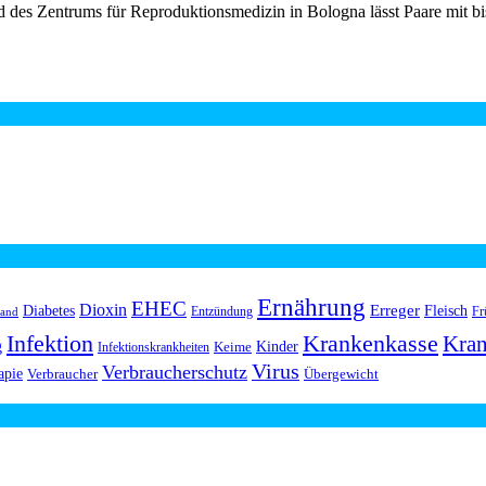
und des Zentrums für Reproduktionsmedizin in Bologna lässt Paare mit 
Ernährung
EHEC
Dioxin
Erreger
Diabetes
Fleisch
Entzündung
Fr
land
Infektion
Krankenkasse
Kran
g
Kinder
Keime
Infektionskrankheiten
Virus
Verbraucherschutz
apie
Verbraucher
Übergewicht