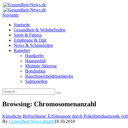
Navigate
Startseite
Gesundheit & Wohlbefinden
Sport & Fitness
Ernährung & Diät
News & Schlagzeilen
Ratgeber
Hautkrebs
Haarausfall
Multiple Sklerose
Botulismus
Bauchspeicheldrüsenkrebs
Salmonellen
Browsing:
Chromosomenanzahl
Künstliche Befruchtung: Erfolgsquote durch Polkörperdiagnostik verb
By
Gesundheit News aktuell
18.10.2010