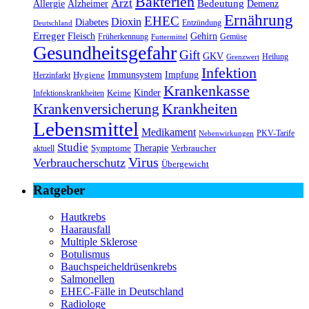
Bakterien
Arzt
Bedeutung
Alzheimer
Allergie
Demenz
Ernährung
EHEC
Dioxin
Diabetes
Entzündung
Deutschland
Erreger
Fleisch
Gehirn
Früherkennung
Gemüse
Futtermittel
Gesundheitsgefahr
Gift
GKV
Heilung
Grenzwert
Infektion
Immunsystem
Impfung
Hygiene
Herzinfarkt
Krankenkasse
Kinder
Keime
Infektionskrankheiten
Krankheiten
Krankenversicherung
Lebensmittel
Medikament
PKV-Tarife
Nebenwirkungen
Studie
Therapie
Symptome
Verbraucher
aktuell
Virus
Verbraucherschutz
Übergewicht
Ratgeber
Hautkrebs
Haarausfall
Multiple Sklerose
Botulismus
Bauchspeicheldrüsenkrebs
Salmonellen
EHEC-Fälle in Deutschland
Radiologe