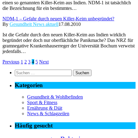
einen so genannten Killer-Keim aus Indien. NDM-1 ist tatsächlich
die Bezeichnung für ein bestimmtes…
NDM-1 – Gefahr durch neuen Killer-Keim unbegründet?
By
Gesundheit News aktuell
17.08.2010
Ist die Gefahr durch den neuen Killer-Keim aus Indien wirklich
begründet oder doch nur oberflächliche Panikmache? Das NRZ für
gramnegative Krankenhauserreger der Universität Bochum verweist
jedenfalls…
Previous
1
2
3
4
5
Next
Suchen
nach:
Kategorien
Gesundheit & Wohlbefinden
Sport & Fitness
Ernährung & Diät
News & Schlagzeilen
Häufig gesucht