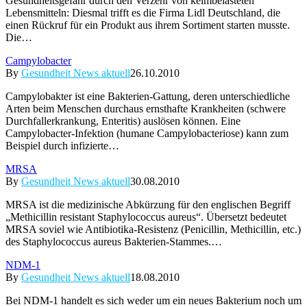
Gesundheitsgefahr durch den Verzehr von keimbelasteten
Lebensmitteln: Diesmal trifft es die Firma Lidl Deutschland, die
einen Rückruf für ein Produkt aus ihrem Sortiment starten musste.
Die…
Campylobacter
By
Gesundheit News aktuell
26.10.2010
Campylobakter ist eine Bakterien-Gattung, deren unterschiedliche
Arten beim Menschen durchaus ernsthafte Krankheiten (schwere
Durchfallerkrankung, Enteritis) auslösen können. Eine
Campylobacter-Infektion (humane Campylobacteriose) kann zum
Beispiel durch infizierte…
MRSA
By
Gesundheit News aktuell
30.08.2010
MRSA ist die medizinische Abkürzung für den englischen Begriff
„Methicillin resistant Staphylococcus aureus“. Übersetzt bedeutet
MRSA soviel wie Antibiotika-Resistenz (Penicillin, Methicillin, etc.)
des Staphylococcus aureus Bakterien-Stammes.…
NDM-1
By
Gesundheit News aktuell
18.08.2010
Bei NDM-1 handelt es sich weder um ein neues Bakterium noch um