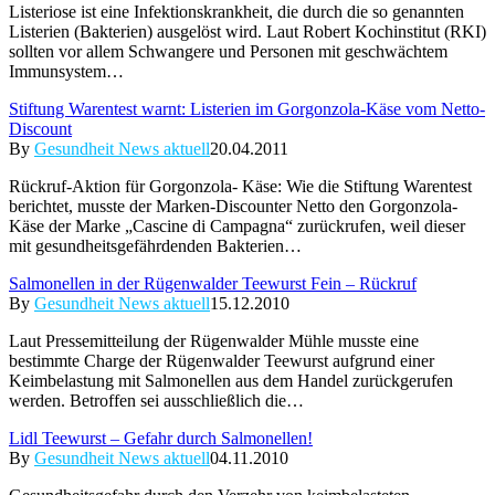
Listeriose ist eine Infektionskrankheit, die durch die so genannten
Listerien (Bakterien) ausgelöst wird. Laut Robert Kochinstitut (RKI)
sollten vor allem Schwangere und Personen mit geschwächtem
Immunsystem…
Stiftung Warentest warnt: Listerien im Gorgonzola-Käse vom Netto-
Discount
By
Gesundheit News aktuell
20.04.2011
Rückruf-Aktion für Gorgonzola- Käse: Wie die Stiftung Warentest
berichtet, musste der Marken-Discounter Netto den Gorgonzola-
Käse der Marke „Cascine di Campagna“ zurückrufen, weil dieser
mit gesundheitsgefährdenden Bakterien…
Salmonellen in der Rügenwalder Teewurst Fein – Rückruf
By
Gesundheit News aktuell
15.12.2010
Laut Pressemitteilung der Rügenwalder Mühle musste eine
bestimmte Charge der Rügenwalder Teewurst aufgrund einer
Keimbelastung mit Salmonellen aus dem Handel zurückgerufen
werden. Betroffen sei ausschließlich die…
Lidl Teewurst – Gefahr durch Salmonellen!
By
Gesundheit News aktuell
04.11.2010