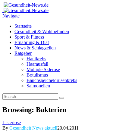
Navigate
Startseite
Gesundheit & Wohlbefinden
Sport & Fitness
Ernährung & Diät
News & Schlagzeilen
Ratgeber
Hautkrebs
Haarausfall
Multiple Sklerose
Botulismus
Bauchspeicheldrüsenkrebs
Salmonellen
Browsing:
Bakterien
Listeriose
By
Gesundheit News aktuell
20.04.2011