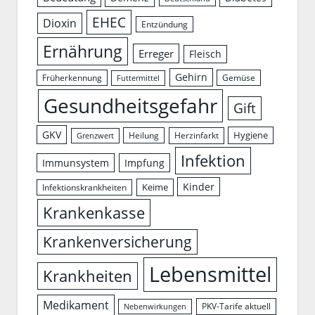
EHEC
Dioxin
Entzündung
Ernährung
Erreger
Fleisch
Gehirn
Früherkennung
Gemüse
Futtermittel
Gesundheitsgefahr
Gift
GKV
Hygiene
Herzinfarkt
Heilung
Grenzwert
Infektion
Immunsystem
Impfung
Kinder
Keime
Infektionskrankheiten
Krankenkasse
Krankenversicherung
Lebensmittel
Krankheiten
Medikament
PKV-Tarife aktuell
Nebenwirkungen