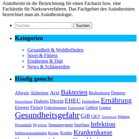
Anästhesist ist die Bezeichnung für einen Facharzt bzw. eine
Fachärztin für Narkoseverfahren. Das Fachgebiet des Anästhesisten
bezeichnet man als Anästhesiologie.
Suchen
nach:
Kategorien
Gesundheit & Wohlbefinden
Sport & Fitness
Ernährung & Diät
News & Schlagzeilen
Häufig gesucht
Bakterien
Arzt
Bedeutung
Alzheimer
Allergie
Demenz
Ernährung
EHEC
Dioxin
Diabetes
Entzündung
Deutschland
Erreger
Fleisch
Gehirn
Früherkennung
Gemüse
Futtermittel
Gesundheitsgefahr
Gift
GKV
Heilung
Grenzwert
Infektion
Immunsystem
Impfung
Hygiene
Herzinfarkt
Krankenkasse
Kinder
Keime
Infektionskrankheiten