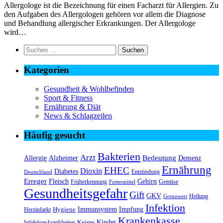
Allergologe ist die Bezeichnung für einen Facharzt für Allergien. Zu
den Aufgaben des Allergologen gehören vor allem die Diagnose
und Behandlung allergischer Erkrankungen. Der Allergologe
wird…
Suchen
nach:
Kategorien
Gesundheit & Wohlbefinden
Sport & Fitness
Ernährung & Diät
News & Schlagzeilen
Häufig gesucht
Bakterien
Arzt
Bedeutung
Alzheimer
Allergie
Demenz
Ernährung
EHEC
Dioxin
Diabetes
Entzündung
Deutschland
Erreger
Fleisch
Gehirn
Früherkennung
Gemüse
Futtermittel
Gesundheitsgefahr
Gift
GKV
Heilung
Grenzwert
Infektion
Immunsystem
Impfung
Hygiene
Herzinfarkt
Krankenkasse
Kinder
Keime
Infektionskrankheiten