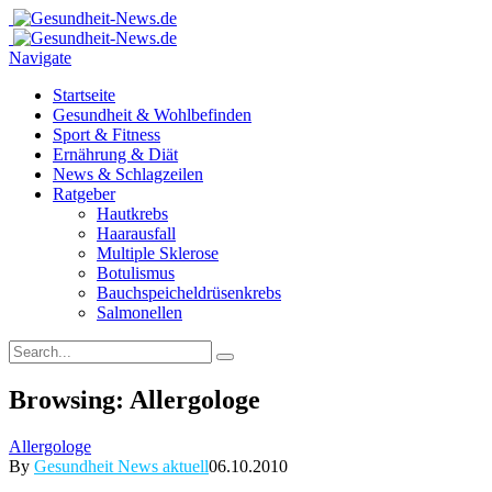
Navigate
Startseite
Gesundheit & Wohlbefinden
Sport & Fitness
Ernährung & Diät
News & Schlagzeilen
Ratgeber
Hautkrebs
Haarausfall
Multiple Sklerose
Botulismus
Bauchspeicheldrüsenkrebs
Salmonellen
Browsing:
Allergologe
Allergologe
By
Gesundheit News aktuell
06.10.2010