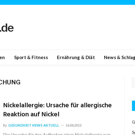
en
Sport & Fitness
Ernährung & Diät
News & Schlag
CHUNG
Nickelallergie: Ursache für allergische
Reaktion auf Nickel
G
By
GESUNDHEIT NEWS AKTUELL
16.08.2010
S
Die Ursache für das Auftreten einer Nickelallergie war