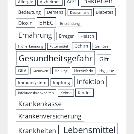
Bakterien
Arzt
Allergie
Alzheimer
Bedeutung
Demenz
Diabetes
Deutschland
EHEC
Dioxin
Entzündung
Ernährung
Erreger
Fleisch
Gehirn
Früherkennung
Gemüse
Futtermittel
Gesundheitsgefahr
Gift
GKV
Hygiene
Herzinfarkt
Heilung
Grenzwert
Infektion
Immunsystem
Impfung
Kinder
Keime
Infektionskrankheiten
Krankenkasse
Krankenversicherung
Lebensmittel
Krankheiten