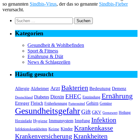
so genannten
Sindbis-Virus
, der das so genannte
Sindbis-Fieber
verursacht.
Suchen
nach:
Kategorien
Gesundheit & Wohlbefinden
Sport & Fitness
Ernährung & Diät
News & Schlagzeilen
Häufig gesucht
Bakterien
Arzt
Bedeutung
Alzheimer
Allergie
Demenz
Ernährung
EHEC
Dioxin
Diabetes
Entzündung
Deutschland
Erreger
Fleisch
Gehirn
Früherkennung
Gemüse
Futtermittel
Gesundheitsgefahr
Gift
GKV
Heilung
Grenzwert
Infektion
Immunsystem
Impfung
Hygiene
Herzinfarkt
Krankenkasse
Kinder
Keime
Infektionskrankheiten
Krankheiten
Krankenversicherung