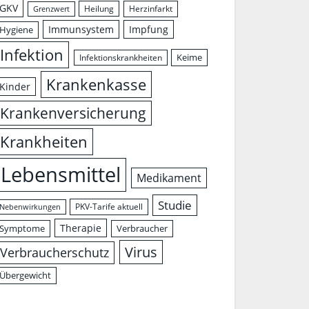
GKV
Herzinfarkt
Heilung
Grenzwert
Immunsystem
Impfung
Hygiene
Infektion
Keime
Infektionskrankheiten
Krankenkasse
Kinder
Krankenversicherung
Krankheiten
Lebensmittel
Medikament
Studie
PKV-Tarife aktuell
Nebenwirkungen
Therapie
Symptome
Verbraucher
Virus
Verbraucherschutz
Übergewicht