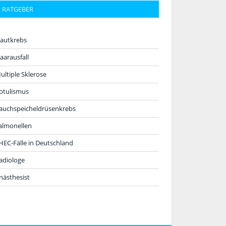
RATGEBER
autkrebs
aarausfall
ultiple Sklerose
otulismus
auchspeicheldrüsenkrebs
almonellen
HEC-Fälle in Deutschland
adiologe
nästhesist