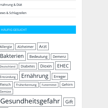
rnährung & Diät
ews & Schlagzeilen
HÄUFIG GESUCHT
Arzt
Allergie
Alzheimer
Bakterien
Bedeutung
Demenz
EHEC
Dioxin
Diabetes
Deutschland
Ernährung
Erreger
Entzündung
Fleisch
Gehirn
Früherkennung
Futtermittel
Gemüse
Gesundheitsgefahr
Gift