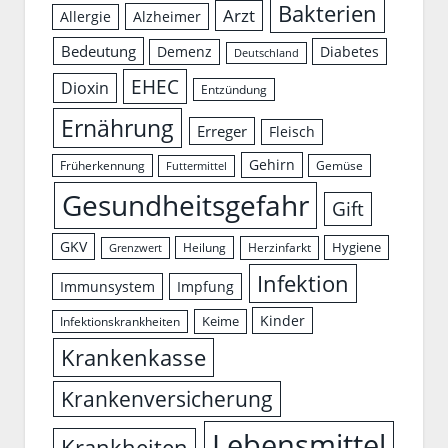
Bakterien
Arzt
Allergie
Alzheimer
Bedeutung
Demenz
Diabetes
Deutschland
EHEC
Dioxin
Entzündung
Ernährung
Erreger
Fleisch
Gehirn
Früherkennung
Gemüse
Futtermittel
Gesundheitsgefahr
Gift
GKV
Hygiene
Herzinfarkt
Heilung
Grenzwert
Infektion
Immunsystem
Impfung
Kinder
Keime
Infektionskrankheiten
Krankenkasse
Krankenversicherung
Lebensmittel
Krankheiten