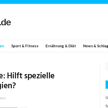
en
Sport & Fitness
Ernährung & Diät
News & Schlag
 Hilft spezielle
gien?
G
tare
S