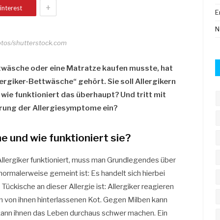
+
interest
E
N
hotos/shutterstock.com
ttwäsche oder eine Matratze kaufen musste, hat
rgiker-Bettwäsche“ gehört. Sie soll Allergikern
 wie funktioniert das überhaupt? Und tritt mit
erung der Allergiesymptome ein?
 und wie funktioniert sie?
Allergiker funktioniert, muss man Grundlegendes über
 normalerweise gemeint ist: Es handelt sich hierbei
ückische an dieser Allergie ist: Allergiker reagieren
den von ihnen hinterlassenen Kot. Gegen Milben kann
kann ihnen das Leben durchaus schwer machen. Ein