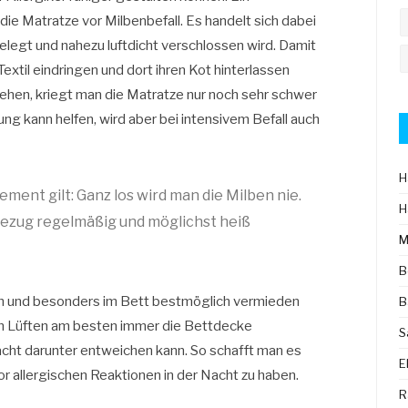
e Matratze vor Milbenbefall. Es handelt sich dabei
elegt und nahezu luftdicht verschlossen wird. Damit
Textil eindringen und dort ihren Kot hinterlassen
hehen, kriegt man die Matratze nur noch sehr schwer
ung kann helfen, wird aber bei intensivem Befall auch
H
ent gilt: Ganz los wird man die Milben nie.
H
bezug regelmäßig und möglichst heiß
M
B
um und besonders im Bett bestmöglich vermieden
B
m Lüften am besten immer die Bettdecke
S
acht darunter entweichen kann. So schafft man es
E
vor allergischen Reaktionen in der Nacht zu haben.
R