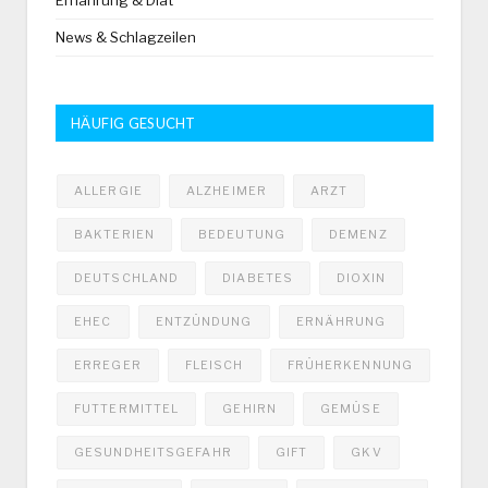
Ernährung & Diät
News & Schlagzeilen
HÄUFIG GESUCHT
ALLERGIE
ALZHEIMER
ARZT
BAKTERIEN
BEDEUTUNG
DEMENZ
DEUTSCHLAND
DIABETES
DIOXIN
EHEC
ENTZÜNDUNG
ERNÄHRUNG
ERREGER
FLEISCH
FRÜHERKENNUNG
FUTTERMITTEL
GEHIRN
GEMÜSE
GESUNDHEITSGEFAHR
GIFT
GKV