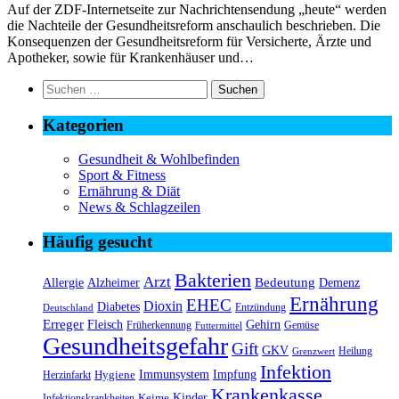
Auf der ZDF-Internetseite zur Nachrichtensendung „heute“ werden
die Nachteile der Gesundheitsreform anschaulich beschrieben. Die
Konsequenzen der Gesundheitsreform für Versicherte, Ärzte und
Apotheker, sowie für Krankenhäuser und…
Suchen
nach:
Kategorien
Gesundheit & Wohlbefinden
Sport & Fitness
Ernährung & Diät
News & Schlagzeilen
Häufig gesucht
Bakterien
Arzt
Bedeutung
Alzheimer
Allergie
Demenz
Ernährung
EHEC
Dioxin
Diabetes
Entzündung
Deutschland
Erreger
Fleisch
Gehirn
Früherkennung
Gemüse
Futtermittel
Gesundheitsgefahr
Gift
GKV
Heilung
Grenzwert
Infektion
Immunsystem
Impfung
Hygiene
Herzinfarkt
Krankenkasse
Kinder
Keime
Infektionskrankheiten