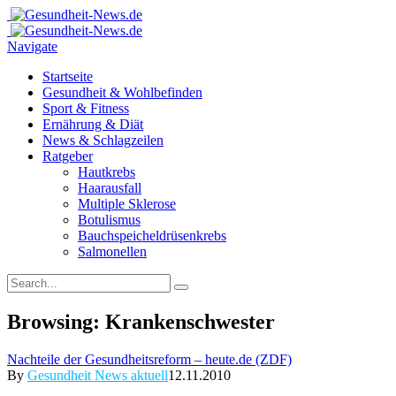
Navigate
Startseite
Gesundheit & Wohlbefinden
Sport & Fitness
Ernährung & Diät
News & Schlagzeilen
Ratgeber
Hautkrebs
Haarausfall
Multiple Sklerose
Botulismus
Bauchspeicheldrüsenkrebs
Salmonellen
Browsing:
Krankenschwester
Nachteile der Gesundheitsreform – heute.de (ZDF)
By
Gesundheit News aktuell
12.11.2010