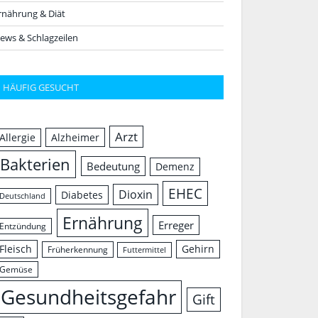
rnährung & Diät
ews & Schlagzeilen
HÄUFIG GESUCHT
Arzt
Allergie
Alzheimer
Bakterien
Bedeutung
Demenz
EHEC
Dioxin
Diabetes
Deutschland
Ernährung
Erreger
Entzündung
Fleisch
Gehirn
Früherkennung
Futtermittel
Gemüse
Gesundheitsgefahr
Gift