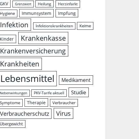
GKV
Herzinfarkt
Heilung
Grenzwert
Immunsystem
Impfung
Hygiene
Infektion
Keime
Infektionskrankheiten
Krankenkasse
Kinder
Krankenversicherung
Krankheiten
Lebensmittel
Medikament
Studie
PKV-Tarife aktuell
Nebenwirkungen
Therapie
Symptome
Verbraucher
Virus
Verbraucherschutz
Übergewicht