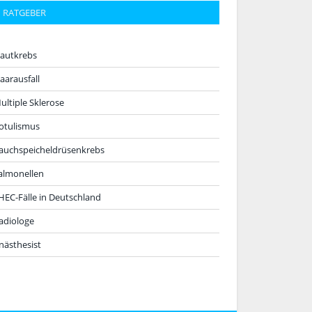
RATGEBER
autkrebs
aarausfall
ultiple Sklerose
otulismus
auchspeicheldrüsenkrebs
almonellen
HEC-Fälle in Deutschland
adiologe
nästhesist